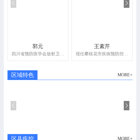


郭元
王素芹
四川省预防医学会放射卫生分会第六届常务委员，四川省核学会放射医学与核防护专委会委员、四川省预防医学会环境卫生分会第五、六届专委会委员。
现任攀枝花市疾病预防控制中心业务管理与信息科任科长，攀枝花市预防医学会秘书长，四川省预防医学会第七届、第八届流行病学分会委员，第四批攀枝花市学术和技术带头人后备人选，攀枝花市第五批高层次人才。
区域特色
MORE+


区县疾控
MORE+