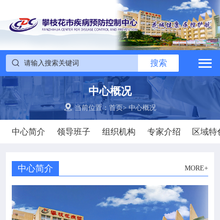

搜索
网站首页


搜索

中心概况
中心概况


党建群团
当前位置：
首页
>
中心概况
中心简介
领导班子
组织机构
专家介绍
区域特

工作动态

政务公开
中心简介
MORE+

疾控信息