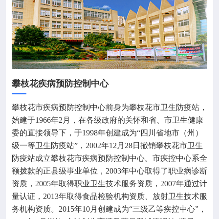

健康教育

热点专题

惠民服务
攀枝花疾病预防控制中心

政策法规
攀枝花市疾病预防控制中心前身为攀枝花市卫生防疫站，
始建于1966年2月，在各级政府的关怀和省、市卫生健康

科研培训
委的直接领导下，于1998年创建成为“四川省地市（州）
级一等卫生防疫站”，2002年12月28日撤销攀枝花市卫生

交流互动
防疫站成立攀枝花市疾病预防控制中心。市疾控中心系全
额拨款的正县级事业单位，2003年中心取得了职业病诊断

攀枝花市预防医学会
资质，2005年取得职业卫生技术服务资质，2007年通过计
量认证，2013年取得食品检验机构资质、放射卫生技术服
务机构资质。2015年10月创建成为“三级乙等疾控中心”，