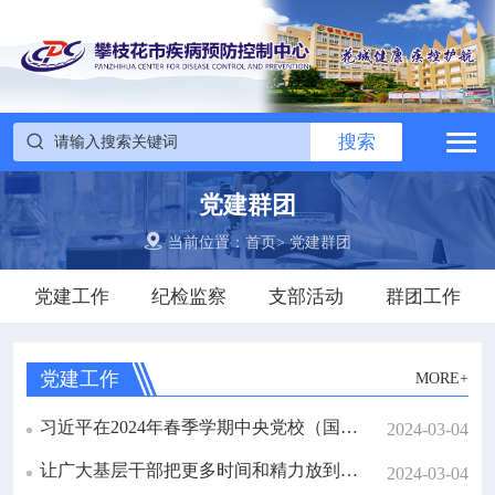

搜索
网站首页


搜索

中心概况
党建群团


党建群团
当前位置：
首页
>
党建群团
党建工作
纪检监察
支部活动
群团工作

工作动态

政务公开
党建工作
MORE+
习近平在2024年春季学期中央党校（国家行政学院）中青年干部培训班开班之际作出重要指示
2024-03-04

疾控信息
让广大基层干部把更多时间和精力放到抓落实上
2024-03-04