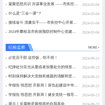

健康教育
凝聚思想共识 共谋事业发展 ——市疾控中心召开学习贯彻党的二十届三中全会精神宣讲会
2024-03-04
什么是“三会一课”？
2024-03-04

热点专题
接续奋斗 清廉实干——市疾控中心开展庆祝中国共产党成立103周年系列活动
2024-03-04

惠民服务
2024年攀枝花市疾病预防控制中心党建、党风廉政建设和统战工作会暨警示教育会召开
2024-03-04

政策法规
纪检监察
MORE+
@党员干部 这些饭，吃不得！

2024-09-23
科研培训
纪律处分应当从重或者加重处分的情形有哪些？
2024-09-23

交流互动
时刻保持解决大党独有难题的清醒和坚定丨如何始终保持风清气正的政治生态
2024-09-23
学报告 悟思想 开新局丨肩负起建设中华民族现代文明的文化使命
2024-09-23

攀枝花市预防医学会
学报告 悟思想 开新局丨健全党统一领导全面覆盖权威高效的监督体系
2024-09-23
观点丨反腐败是最彻底的自我革命
2024-09-23