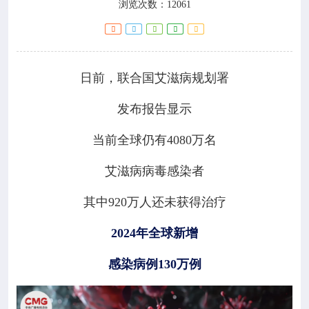
浏览次数：12061

健康教育

热点专题
日前，联合国艾滋病规划署

惠民服务
发布报告显示

政策法规
当前全球仍有4080万名
艾滋病病毒感染者

科研培训
其中920万人还未获得治疗

交流互动
2024年全球新增

攀枝花市预防医学会
感染病例130万例