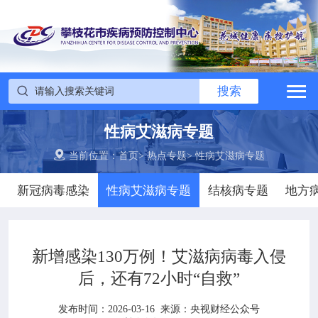

搜索
网站首页


搜索

中心概况
性病艾滋病专题


党建群团
当前位置：
首页
>
热点专题
>
性病艾滋病专题
新冠病毒感染
性病艾滋病专题
结核病专题
地方

工作动态

政务公开
新增感染130万例！艾滋病病毒入侵
后，还有72小时“自救”

疾控信息
发布时间：2026-03-16
来源：
央视财经公众号