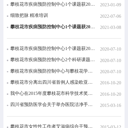

健康教育
攀枝花市疾病预防控制中心1个课题获2023 年度攀枝花市指导性科技计划项目立项
2023-01-09
细致把脉 精准培训
2022-07-06

热点专题
攀枝花市疾病预防控制中心1个课题获2020 年度攀枝花市指导性科技计划项目立项
2021-03-08

惠民服务
攀枝花市疾病预防控制中心1个课题获2020 年度攀枝花市社会科学规划项目立项
2020-07-10

政策法规
攀枝花市疾病预防控制中心2个科研课题获2020 年四川省卫生健康委员会科研课题（普及应用项目）立项
2020-07-10

攀枝花市疾病预防控制中心与攀枝花学院联合课题获2020 年度攀枝花市社会科学规划项目立项
科研培训
2020-07-10
攀枝花市分离出四川省首例人感染欧亚类禽H1N1猪流感病毒
2016-10-20

交流互动
我中心在2015年度攀枝花市科学技术奖励中有三项成果获奖
2016-10-20
四川省预防医学会关于举办医院洁净手术部日常管理与维护技术培训会议的通知

攀枝花市预防医学会
2015-03-16
攀枝花市女性性工作者艾滋病综合干预模式研究及应用
2015-03-12