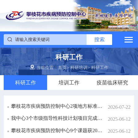

搜索
网站首页


搜索

中心概况
科研工作


党建群团
当前位置：
首页
>
科研培训
>
科研工作
科研工作
培训工作
疫苗临床研究

工作动态

政务公开
攀枝花市疾病预防控制中心2项地方标准获批准发布
2026-07-22
我中心3个市级指导性科技计划项目完成验收备案
2025-06-12

疾控信息
攀枝花市疾病预防控制中心9个课题获2023-2024 年度攀枝花市指导性科技计划项目立项
2025-06-12